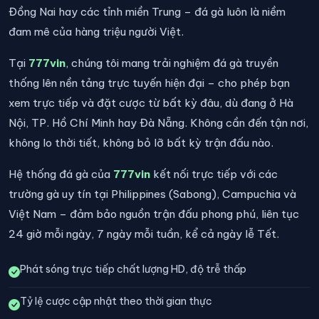
Đồng Nai hay các tỉnh miền Trung – đá gà luôn là niềm
đam mê của hàng triệu người Việt.
Tại
777vin
, chúng tôi mang trải nghiệm đá gà truyền
thống lên nền tảng trực tuyến hiện đại – cho phép bạn
xem trực tiếp và đặt cược từ bất kỳ đâu, dù đang ở Hà
Nội, TP. Hồ Chí Minh hay Đà Nẵng. Không cần đến tận nơi,
không lo thời tiết, không bỏ lỡ bất kỳ trận đấu nào.
Hệ thống đá gà của
777vin
kết nối trực tiếp với các
trường gà uy tín tại Philippines (Sabong), Campuchia và
Việt Nam – đảm bảo nguồn trận đấu phong phú, liên tục
24 giờ mỗi ngày, 7 ngày mỗi tuần, kể cả ngày lễ Tết.
Phát sóng trực tiếp chất lượng HD, độ trễ thấp
Tỷ lệ cược cập nhật theo thời gian thực