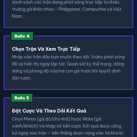
danh sách các trận đang phát sóng trực tiếp từ nhiều
trường gà khác nhau – Philippines, Campuchia và Việt
Nam.
Bước 4
Chọn Trận Và Xem Trực Tiếp
Nhấp vào trận đấu bạn muốn theo dõi. Video phát sóng
HD sẽ hiển thị ngay lập tức. Quan sát kỹ thể trạng, dáng
đứng và phong độ của hai con gà trước khi quyết định
đặt cược.
Bước 5
Đặt Cược Và Theo Dõi Kết Quả
Chọn Meron (gà đỏ/chủ nhà) hoặc Wala (gà
xanh/khách) và nhập số tiền cược. Kết quả được công
bố ngay sau trận – tiền thắng được cộng vào tài khoản