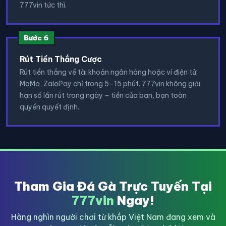
777vin tức thì.
Bước 6
Rút Tiền Thắng Cược
Rút tiền thắng về tài khoản ngân hàng hoặc ví điện tử
MoMo, ZaloPay chỉ trong 5–15 phút. 777vin không giới
hạn số lần rút trong ngày – tiền của bạn, bạn toàn
quyền quyết định.
Tham Gia Đá Gà Trực Tuyến Tại
777vin
Ngay!
Hàng nghìn người chơi từ khắp Việt Nam đang xem và