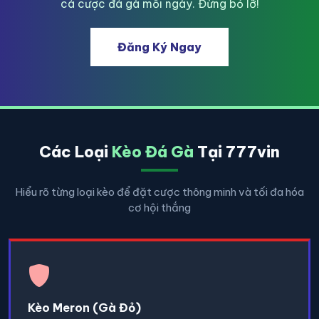
cá cược đá gà mỗi ngày. Đừng bỏ lỡ!
Đăng Ký Ngay
Các Loại
Kèo Đá Gà
Tại 777vin
Hiểu rõ từng loại kèo để đặt cược thông minh và tối đa hóa
cơ hội thắng
Kèo Meron (Gà Đỏ)