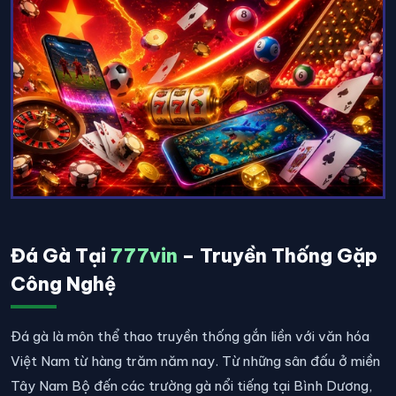
Đá Gà Tại
777vin
– Truyền Thống Gặp
Công Nghệ
Đá gà là môn thể thao truyền thống gắn liền với văn hóa
Việt Nam từ hàng trăm năm nay. Từ những sân đấu ở miền
Tây Nam Bộ đến các trường gà nổi tiếng tại Bình Dương,