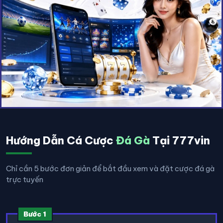
Hướng Dẫn Cá Cược
Đá Gà
Tại 777vin
Chỉ cần 5 bước đơn giản để bắt đầu xem và đặt cược đá gà
trực tuyến
Bước 1