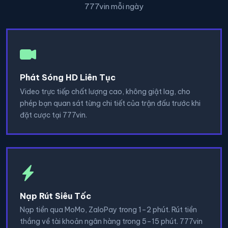
777vin mỗi ngày
Phát Sóng HD Liên Tục
Video trực tiếp chất lượng cao, không giật lag, cho
phép bạn quan sát từng chi tiết của trận đấu trước khi
đặt cược tại 777vin.
Nạp Rút Siêu Tốc
Nạp tiền qua MoMo, ZaloPay trong 1–2 phút. Rút tiền
thắng về tài khoản ngân hàng trong 5–15 phút. 777vin