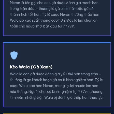
Meron là tên gọi cho con gà được đánh giá mạnh hơn
trong trận đấu – thường là gà chủ nhà hoặc gà có
thành tích tốt hơn. Tỷ lệ cược Meron thường thấp hơn
Wala do xác suất thắng cao hơn. Đây là lựa chọn an
toàn cho người mới bắt đầu tại 777vin.
Kèo Wala (Gà Xanh)
Wala là con gà được đánh giá yếu thế hơn trong trận –
thường là gà khách hoặc gà có ít kinh nghiệm hơn. Tỷ lệ
cược Wala cao hơn Meron, mang lại lợi nhuận lớn hơn
nếu thắng. Người chơi có kinh nghiệm tại 777vin thường
tìm kiếm những trận Wala bị đánh giá thấp hơn thực lực.