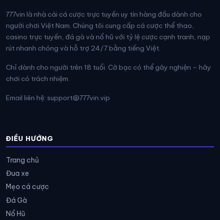
777vin là nhà cái cá cược trực tuyến uy tín hàng đầu dành cho
người chơi Việt Nam. Chúng tôi cung cấp cá cược thể thao,
casino trực tuyến, đá gà và nổ hũ với tỷ lệ cược cạnh tranh, nạp
rút nhanh chóng và hỗ trợ 24/7 bằng tiếng Việt.
Chỉ dành cho người trên 18 tuổi. Cờ bạc có thể gây nghiện – hãy
chơi có trách nhiệm.
Email liên hệ:
support@777vin.vip
ĐIỀU HƯỚNG
Trang chủ
Đua xe
Mẹo cá cược
Đá Gà
Nổ Hũ