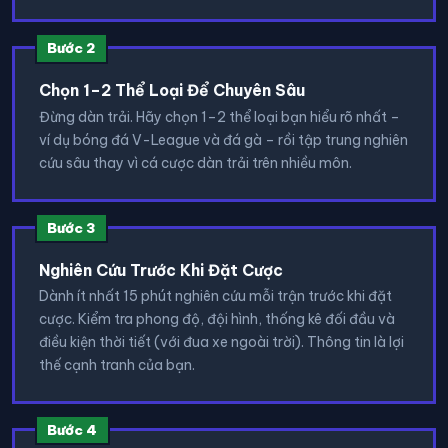
Bước 2
Chọn 1–2 Thể Loại Để Chuyên Sâu
Đừng dàn trải. Hãy chọn 1–2 thể loại bạn hiểu rõ nhất –
ví dụ bóng đá V-League và đá gà – rồi tập trung nghiên
cứu sâu thay vì cá cược dàn trải trên nhiều môn.
Bước 3
Nghiên Cứu Trước Khi Đặt Cược
Dành ít nhất 15 phút nghiên cứu mỗi trận trước khi đặt
cược. Kiểm tra phong độ, đội hình, thống kê đối đầu và
điều kiện thời tiết (với đua xe ngoài trời). Thông tin là lợi
thế cạnh tranh của bạn.
Bước 4