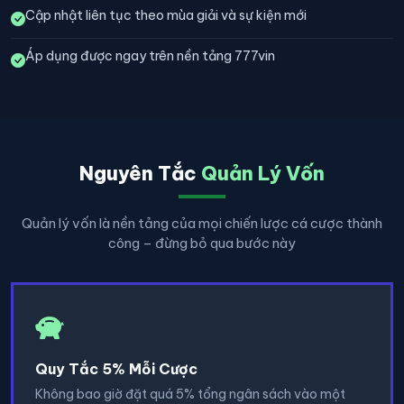
Cập nhật liên tục theo mùa giải và sự kiện mới
Áp dụng được ngay trên nền tảng 777vin
Nguyên Tắc
Quản Lý Vốn
Quản lý vốn là nền tảng của mọi chiến lược cá cược thành
công – đừng bỏ qua bước này
Quy Tắc 5% Mỗi Cược
Không bao giờ đặt quá 5% tổng ngân sách vào một