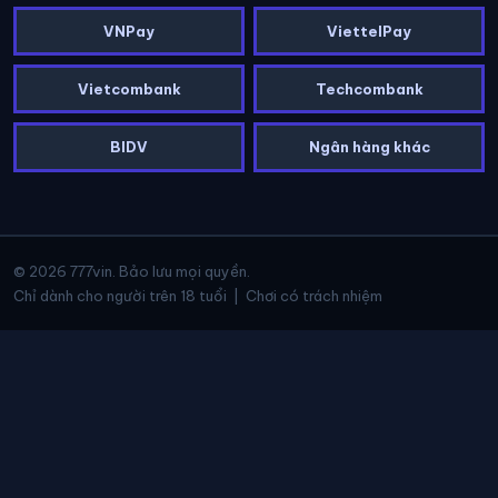
VNPay
ViettelPay
Vietcombank
Techcombank
BIDV
Ngân hàng khác
© 2026 777vin. Bảo lưu mọi quyền.
Chỉ dành cho người trên 18 tuổi | Chơi có trách nhiệm