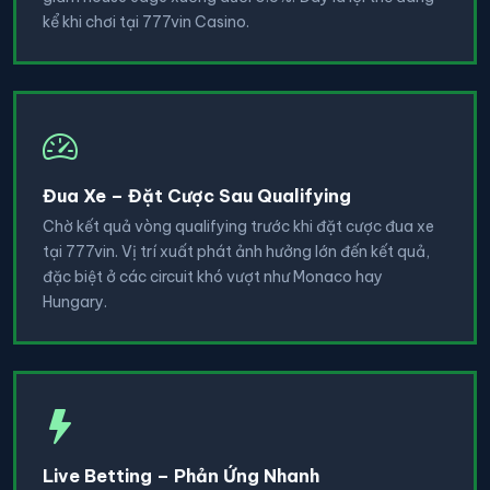
kể khi chơi tại 777vin Casino.
Đua Xe – Đặt Cược Sau Qualifying
Chờ kết quả vòng qualifying trước khi đặt cược đua xe
tại 777vin. Vị trí xuất phát ảnh hưởng lớn đến kết quả,
đặc biệt ở các circuit khó vượt như Monaco hay
Hungary.
Live Betting – Phản Ứng Nhanh